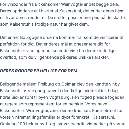
For vinbønder fra
Bickensohler
Weinvogtei
er det begge dele.
Deres oprindelse er
i
hjertet
af
Kaiserstuhl
, det er der deres hjem
er,
hvor
deres
rødder er. De sætter passioneret pris på
de
skatte
,
som
Kaiserstuhls
frodige natur har givet dem
.
Det
er her Bourgogne druerne kommer fra, som de
vinificerer
til
perfektion for dig. Det er deres mål
at
præsentere
dig for
Bickensohler
vine
og
mousserende
vine fra denne naturlige
overflod, som du vil genkende på deres unikke karakter.
DERES RØDDER ER HELLIGE FOR DEM
Beliggende mellem Freiburg og
Colmar
blev den kendte
vinby
Bickensohl
første gang nævnt i den tidlige middelalder. I dag
hører
Bickensohl
til byen
Vogtsburg
. I en foged plejede fogeden
at regere som repræsentant for en hersker. Vores navn
Bickensohler
Weinvogtei
, ærer denne tradition. F
a
milietræet for
vores vinfremstillingsfamilier er dybt forankret i
Kaiserstuhl
.
Omkring 100 hektar syd- og sydvestvendte vinmarker på varme