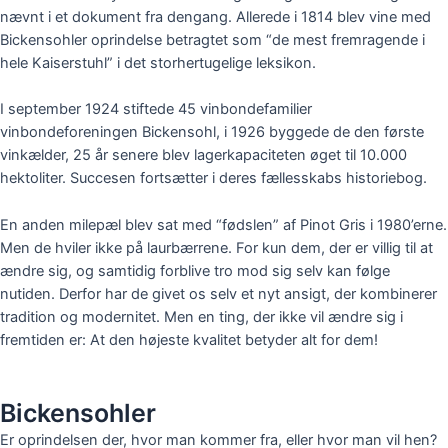
nævnt i et dokument fra dengang. Allerede i 1814 blev vine med
Bickensohler
oprindelse betragtet som “de mest fremragende i
hele
Kaiserstuhl
” i det storhertugelige leksikon.
I september 1924 stiftede 45 vinbondefamilier
vinbondeforeningen
Bickensohl
, i 1926 byggede de den første
vinkælder, 25 år senere blev lagerkapaciteten øget til 10.000
hektoliter. Succesen fortsætter i deres fællesskabs historiebog.
En anden milepæl blev sat med “fødslen” af Pinot Gris i 1980’erne.
Men de hviler ikke på laurbærrene. For kun dem, der er villig til at
ændre sig, og samtidig forblive tro mod sig selv kan følge
nutiden. Derfor har de givet os selv et nyt ansigt, der kombinerer
tradition og modernitet. Men en ting, der ikke vil ændre sig i
fremtiden er: At den højeste kvalitet betyder alt for dem!
Bickensohler
Er oprindelsen der, hvor man kommer fra, eller hvor man
vil
hen?