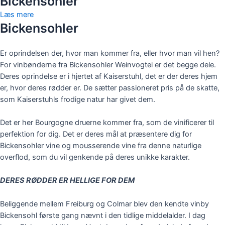
Bickensohler
Læs mere
Bickensohler
Er oprindelsen der, hvor man kommer fra, eller hvor man
vil
hen?
For vinbønderne fra
Bickensohler
Weinvogtei
er det begge dele.
Deres oprindelse er
i
hjertet
af
Kaiserstuhl
, det er der deres hjem
er,
hvor
deres
rødder er. De sætter passioneret pris på
de
skatte
,
som
Kaiserstuhls
frodige natur har givet dem
.
Det
er her Bourgogne druerne kommer fra, som de
vinificerer
til
perfektion for dig. Det er deres mål
at
præsentere
dig for
Bickensohler
vine
og
mousserende
vine fra denne naturlige
overflod, som du vil genkende på deres unikke karakter.
DERES RØDDER ER HELLIGE FOR DEM
Beliggende mellem Freiburg og
Colmar
blev den kendte
vinby
Bickensohl
første gang nævnt i den tidlige middelalder. I dag