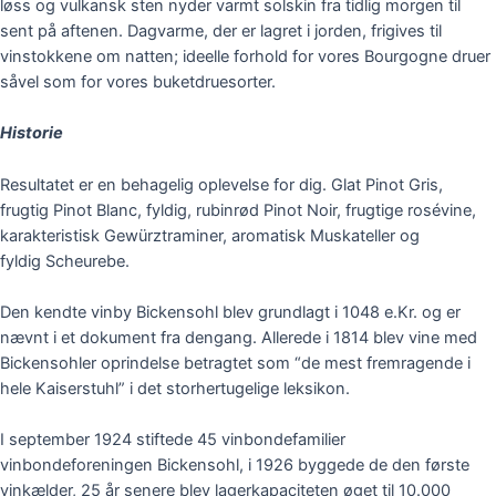
løss og vulkansk sten nyder varmt solskin fra tidlig morgen til
sent på aftenen. Dagvarme, der er lagret i jorden, frigives til
vinstokkene om natten; ideelle forhold for vores Bourgogne druer
såvel som for vores buketdruesorter.
Historie
Resultatet er en behagelig oplevelse for dig. Glat
Pinot
Gris,
frugtig
Pinot
Blanc, fyldig, rubinrød
Pinot
Noir, frugtige rosévine,
karakteristisk
Gewürztraminer
, aromatisk
Muskateller
og
fyldig
Scheurebe
.
Den kendte
vinby
Bickensohl
blev grundlagt i 1048 e.Kr. og er
nævnt i et dokument fra dengang. Allerede i 1814 blev vine med
Bickensohler
oprindelse betragtet som “de mest fremragende i
hele
Kaiserstuhl
” i det storhertugelige leksikon.
I september 1924 stiftede 45 vinbondefamilier
vinbondeforeningen
Bickensohl
, i 1926 byggede de den første
vinkælder, 25 år senere blev lagerkapaciteten øget til 10.000