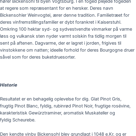
hører
Bickensohl
til byen
Vogtsburg
. I en foged plejede fogeden
at regere som repræsentant for en hersker. Deres navn
Bickensohler
Weinvogtei
, ærer denne tradition. F
a
milietræet for
deres vinfremstillingsfamilier er dybt forankret i
Kaiserstuhl
.
Omkring 100 hektar syd- og sydvestvendte vinmarker på varme
løss og vulkansk sten nyder varmt solskin fra tidlig morgen til
sent på aftenen. Dagvarme, der er lagret i jorden, frigives til
vinstokkene om natten; ideelle forhold for deres Bourgogne druer
såvel som for deres buketdruesorter.
Historie
Resultatet er en behagelig oplevelse for dig. Glat
Pinot
Gris,
frugtig
Pinot
Blanc, fyldig, rubinrød
Pinot
Noir, frugtige rosévine,
karakteristisk
Gewürztraminer
, aromatisk
Muskateller
og
fyldig
Scheurebe
.
Den kendte
vinby
Bickensohl
blev grundlagt i 1048 e.Kr. og er