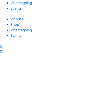
Vinsmagning
Events
Vinhuse
Shop
Vinsmagning
Events
X
Menu
Forside
Filo Wine
Vinhuse
Shop
Vinsmagning
Events