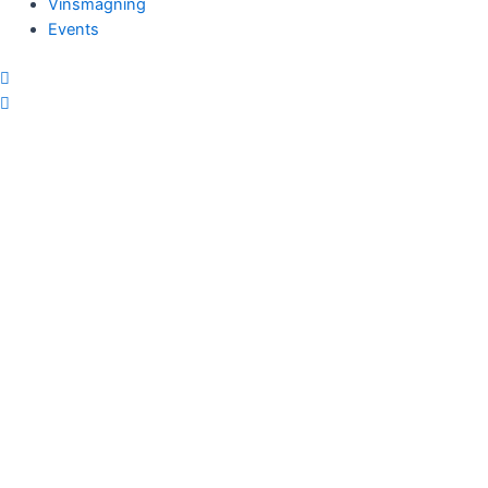
Vinsmagning
Events
X
Menu
Forside
Filo Wine
Vinhuse
Shop
Vinsmagning
Events
Kontakt
Forside
Filo Wine
Vinhuse
Shop